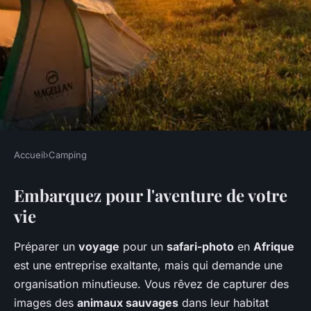
Accueil
›
Camping
CAMPING
Embarquez pour l'aventure de votre
Comment organiser un
vie
camping pour une expédition
de safari-photo en Afrique?
Préparer un
voyage
pour un
safari-photo
en
Afrique
est une entreprise exaltante, mais qui demande une
Owen
•
9 juin 2024
•
6 min de lecture
organisation minutieuse. Vous rêvez de capturer des
images des
animaux sauvages
dans leur habitat