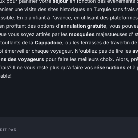
ux pour planifier votre
séjour
en fonction des événements 
aniser une visite des sites historiques en Turquie sans frais
possible. En planifiant à l'avance, en utilisant des plateform
 en profitant des options d'
annulation gratuite
, vous pouvez
Que vous soyez attirés par les
mosquées
majestueuses d'Ist
ouflants de la
Cappadoce
, ou les terrasses de travertin d
oi émerveiller chaque voyageur. N'oubliez pas de lire les
av
ns des voyageurs
pour faire les meilleurs choix. Alors, pr
frais? Il ne vous reste plus qu'à faire vos
réservations
et à 
able!
RIT PAR