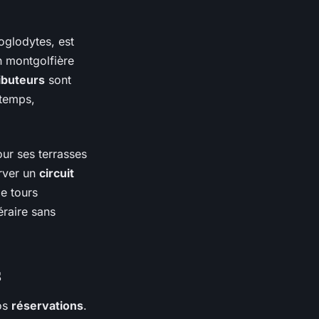
oglodytes, est
n montgolfière
ibuteurs
sont
temps,
ur ses terrasses
erver un
circuit
de tours
éraire sans
s
vos
réservations
.