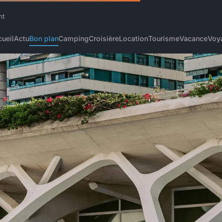
nt
ueil
Actu
Bon plan
Camping
Croisière
Location
Tourisme
Vacance
Voy