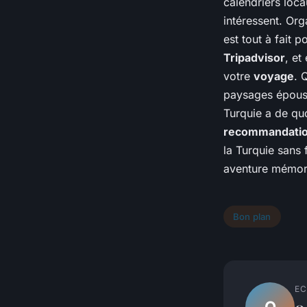
calendriers loca
intéressent. Org
est tout à fait 
Tripadvisor
, et
votre
voyage
. 
paysages époust
Turquie a de qu
recommandatio
la Turquie sans 
aventure mémor
Bon plan
EC
O