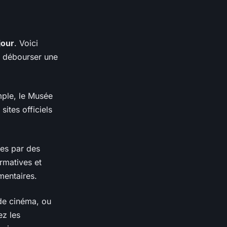
jour
. Voici
s débourser une
mple, le Musée
sites officiels
ées par des
rmatives et
mentaires.
 de cinéma, ou
ez les