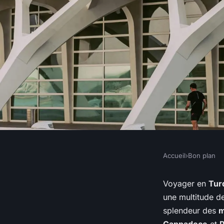
Accueil
›
Bon plan
BON PLAN
Comment organiser 
Voyager en
Tur
une multitude de
sites historiques en
splendeur des
m