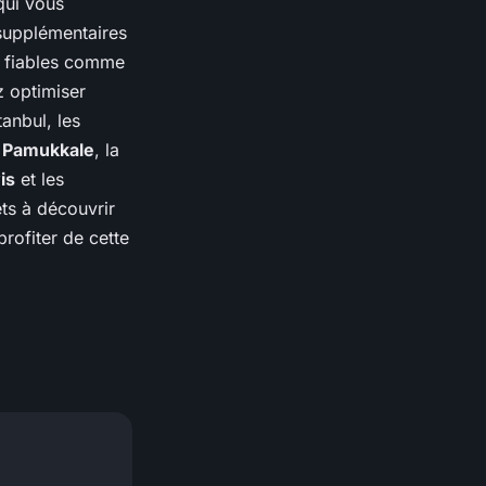
qui vous
 supplémentaires
es fiables comme
 optimiser
anbul, les
e
Pamukkale
, la
is
et les
êts à découvrir
profiter de cette