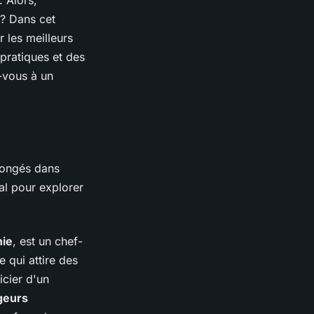
. Alors,
s? Dans cet
r les meilleurs
pratiques et des
-vous à un
longés dans
éal pour explorer
hie
, est un chef-
e qui attire des
icier d'un
geurs