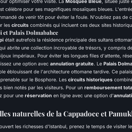
our optimiser votre visite. La
Mosquée Bleue
, située juste
st célèbre pour ses magnifiques mosaïques bleues. L'entrée 
mmandé de venir tôt pour éviter la foule. N'oubliez pas de c
r les
circuits
combinés qui incluent ces deux sites historiqu
i et Palais Dolmabahce
pi
était autrefois la résidence principale des sultans ottoma
ui abrite une collection incroyable de trésors, y compris de
ijoux impériaux. Pour éviter les longues files d'attente, rése
isissez une option avec
annulation gratuite
. Le
Palais Dolm
ple éblouissant de l'architecture ottomane tardive. Ce pala
mprenable sur le Bosphore. Les
circuits historiques
combiné
s bien notés par les visiteurs. Pour un
remboursement tota
ez pour une
réservation
en ligne avec une option d'
annulat
lles naturelles de la Cappadoce et Pamuk
uvert les richesses d'Istanbul, prenez le temps de visiter l