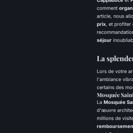
Cappadoce
et
frais?
comment
organ
article, nous al
prix
, et profite
Owen
•
9 juin 2024
•
5 min de lecture
recommandatio
séjour
inoubliab
La splendeu
Lors de votre arr
l'ambiance vibr
certains des mo
Mosquée Saint
La
Mosquée Sai
d'œuvre architec
millions de visi
remboursement