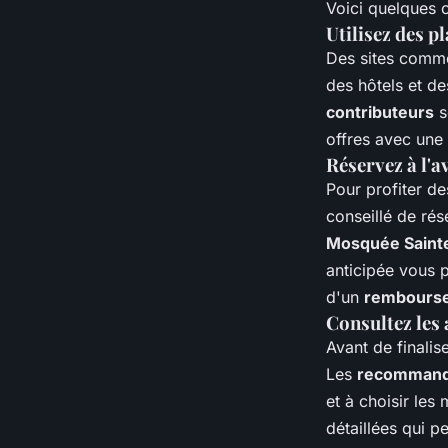
Voici quelques 
Utilisez des p
Des sites com
des hôtels et de
contributeurs
s
offres avec une 
Réservez à l'a
Pour profiter de
conseillé de rés
Mosquée Saint
anticipée vous 
d'un
rembourse
Consultez les 
Avant de finalis
Les
recommand
et à choisir les
détaillées qui 