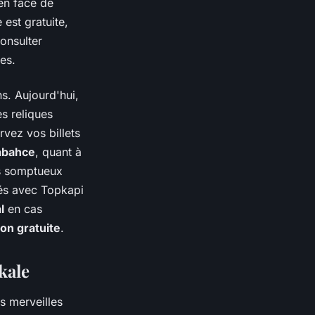
 en face de
est gratuite,
onsulter
es.
ns. Aujourd'hui,
s reliques
rvez vos billets
abahce
, quant à
is somptueux
s avec Topkapi
l
en cas
ion gratuite
.
kale
es merveilles