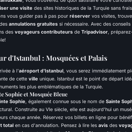
Pamukkale
, vous trouverez de quoi satisfaire votre curiosité
iser une visite
des sites historiques de la Turquie sans frai
lons vous guider pas à pas pour
réserver
vos visites, trouve
r des
annulations gratuites
si nécessaire. Avec des conseils 
ns des
voyageurs contributeurs
de
Tripadvisor
, préparez
le!
r d'Istanbul : Mosquées et Palais
ivée à l'
aéroport d'Istanbul
, vous serez immédiatement p
ante de cette
ville
unique. Istanbul est le point de départ id
numents les plus emblématiques de la Turquie.
e Sophie et Mosquée Bleue
nte Sophie
, également connue sous le nom de
Sainte Sop
tural. Construite au VIe siècle, elle est aujourd'hui un musé
teurs chaque année. Réservez vos billets en ligne pour bénéf
 total
en cas d'annulation. Pensez à lire les
avis
des
voya