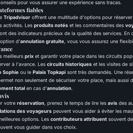
conseils pour vous assurer une expérience sans tracas.
lateformes fiables
me
Tripadvisor
offrent une multitude d'options pour réserver 
s activités. Les
produits notés
et les commentaires des
vo
ont des indicateurs précieux de la qualité des services. En 
option d'
annulation gratuite
, vous vous assurez une flexib
vance
s meilleurs
prix
et garantir votre place dans les circuits popul
erver à l'avance. Les
circuits historiques
et les visites de 
e Sophie
ou le
Palais Topkapi
sont très demandés. Une rése
permet non seulement de sécuriser votre place, mais aussi d
ment total
en cas d'
annulation
.
avis
er votre
réservation
, prenez le temps de lire les
avis
des au
ations des voyageurs
peuvent vous aider à éviter les mau
 meilleures options. Les
contributeurs attribuent
souvent de
peuvent vous guider dans vos choix.