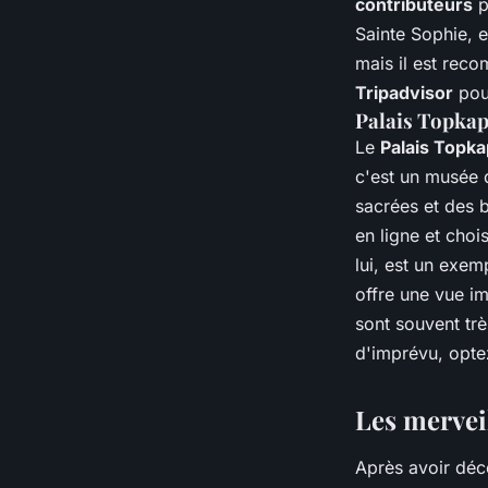
contributeurs
p
Sainte Sophie, e
mais il est reco
Tripadvisor
pou
Palais Topkap
Le
Palais Topka
c'est un musée q
sacrées et des b
en ligne et cho
lui, est un exem
offre une vue i
sont souvent trè
d'imprévu, opt
Les mervei
Après avoir déco