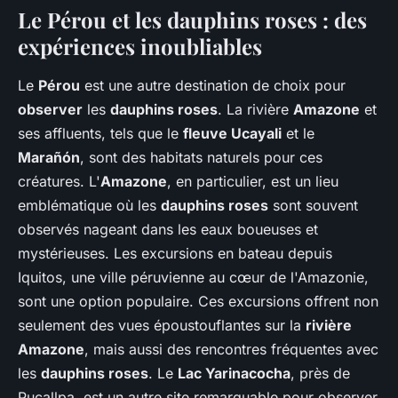
Le Pérou et les dauphins roses : des
expériences inoubliables
Le
Pérou
est une autre destination de choix pour
observer
les
dauphins roses
. La rivière
Amazone
et
ses affluents, tels que le
fleuve Ucayali
et le
Marañón
, sont des habitats naturels pour ces
créatures. L'
Amazone
, en particulier, est un lieu
emblématique où les
dauphins roses
sont souvent
observés nageant dans les eaux boueuses et
mystérieuses. Les excursions en bateau depuis
Iquitos, une ville péruvienne au cœur de l'Amazonie,
sont une option populaire. Ces excursions offrent non
seulement des vues époustouflantes sur la
rivière
Amazone
, mais aussi des rencontres fréquentes avec
les
dauphins roses
. Le
Lac Yarinacocha
, près de
Pucallpa, est un autre site remarquable pour observer