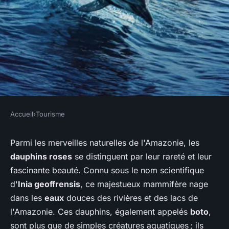
Accueil
›
Tourisme
TOURISME
Où observer les dauphins
Parmi les merveilles naturelles de l'Amazonie, les
dauphins roses
se distinguent par leur rareté et leur
roses dans l'Amazonie ?
fascinante beauté. Connu sous le nom scientifique
d'
Inia geoffrensis
, ce majestueux mammifère nage
Owen
•
9 juin 2024
•
5 min de lecture
dans les
eaux
douces des rivières et des lacs de
l'Amazonie. Ces dauphins, également appelés
boto
,
sont plus que de simples créatures aquatiques ; ils