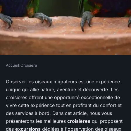
Accueil
›
Croisière
CROISIÈRE
Quelles croisières proposent
Observer les oiseaux migrateurs est une expérience
unique qui allie nature, aventure et découverte. Les
des excursions pour observer
croisières offrent une opportunité exceptionnelle de
les oiseaux migrateurs en
vivre cette expérience tout en profitant du confort et
Amérique du Nord?
des services à bord. Dans cet article, nous vous
présenterons les meilleures
croisières
qui proposent
Owen
•
9 juin 2024
•
5 min de lecture
des
excursions
dédiées à l'observation des oiseaux