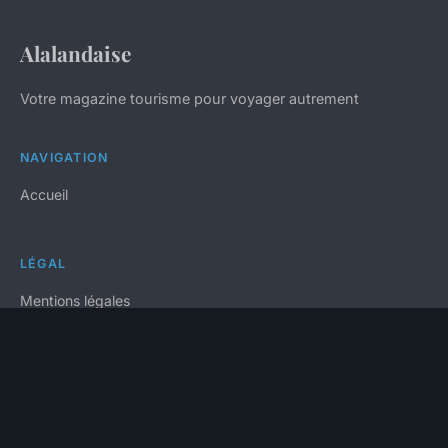
Alalandaise
Votre magazine tourisme pour voyager autrement
NAVIGATION
Accueil
LÉGAL
Mentions légales
Contact
© 2026 Alalandaise. Tous droits réservés.