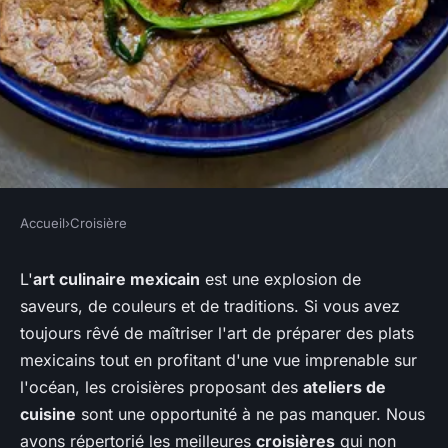
Accueil
›
Croisière
CROISIÈRE
Quelles croisières offrent des
L'
art culinaire mexicain
est une explosion de
saveurs, de couleurs et de traditions. Si vous avez
ateliers de cuisine mexicaine
toujours rêvé de maîtriser l'art de préparer des plats
avec des chefs locaux?
mexicains tout en profitant d'une vue imprenable sur
l'océan, les croisières proposant des
ateliers de
Owen
•
9 juin 2024
•
5 min de lecture
cuisine
sont une opportunité à ne pas manquer. Nous
avons répertorié les meilleures
croisières
qui non