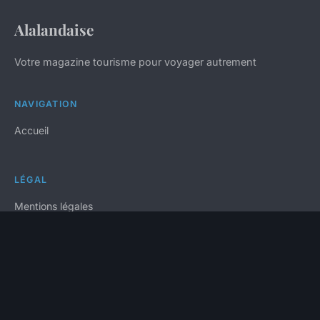
Alalandaise
Votre magazine tourisme pour voyager autrement
NAVIGATION
Accueil
LÉGAL
Mentions légales
Contact
© 2026 Alalandaise. Tous droits réservés.